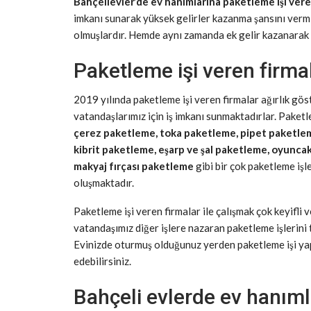
Bahçelievler’de ev hanımlarına paketleme işi vere
imkanı sunarak yüksek gelirler kazanma şansını vermi
olmuşlardır. Hemde aynı zamanda ek gelir kazanarak 
Paketleme işi veren firma
2019 yılında paketleme işi veren firmalar ağırlık gö
vatandaşlarımız için iş imkanı sunmaktadırlar. Paketl
çerez paketleme, toka paketleme, pipet paketle
kibrit paketleme, eşarp ve şal paketleme, oyunca
makyaj fırçası paketleme
gibi bir çok paketleme işl
oluşmaktadır.
Paketleme işi veren firmalar ile çalışmak çok keyifli v
vatandaşımız diğer işlere nazaran paketleme işlerini 
Evinizde oturmuş olduğunuz yerden paketleme işi yapar
edebilirsiniz.
Bahçeli evlerde ev hanımla