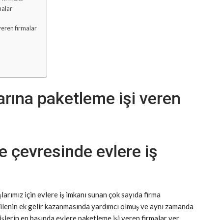
malar
veren firmalar
arına paketleme işi veren
e çevresinde evlere iş
arımız için evlere iş imkanı sunan çok sayıda firma
 ailenin ek gelir kazanmasında yardımcı olmuş ve aynı zamanda
 işlerin en başında evlere paketleme işi veren firmalar yer