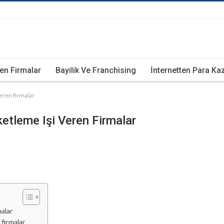
ren Firmalar
Bayilik Ve Franchising
İnternetten Para K
eren firmalar
etleme Işi Veren Firmalar
malar
 firmalar