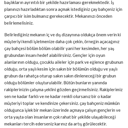
başlıkların ayrıntılı bir şekilde hazırlaması gerekmektedir. İş
planınızı hazırladıktan sonra açmak istediğiniz çay bahçeniz için
çarpıcı bir isim bulmanız gerekecektir. Mekanınızı önceden
belirlemelisiniz.
Belirlediğiniz mekanın iç ve dış dizaynına oldukça önem verin ki
müşteriyi kendi işletmenize daha çok çekin, örneğin açacağınız
çay bahçesi bölüm bölüm olabilir yani her kesimden, her yaş
grubundan insanı hedef alabilirsiniz. Gençler için oyun
alanlarının olduğu, çocuklu aileler için park ve eğlence grubunun
olduğu, orta yaşlı kesim için sakın bir bölümün olduğu ve yaşlı
grubun da rahatça oturup sakın sakın dinleneceği bir grubun
olduğu bölümler oluşturulabilir. Bütün bunların yanında
rakiplerinizin çalışma şeklini gözden geçirmelisiniz. Rakiplerimiz
sen ne kadar farklı ve ne kadar renkli olursanız bir o kadar
müşteriyi toplar ve kendinize çekersiniz. çay bahçeniz mümkün
olduğunca işlek bir mekan üzerinde açmaya çalışın gençlerin ve
orta yaşta olan insanların çok rahat bir şekilde ulaşabileceği
mekanları tercih ederseniz karınız da artış görülecektir.