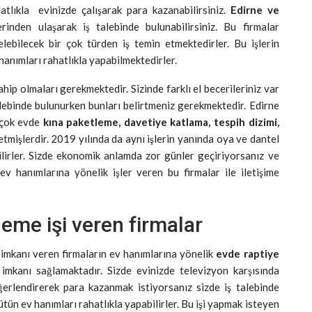
hatlıkla
evinizde çalışarak para kazanabilirsiniz.
Edirne ve
rinden ulaşarak iş talebinde bulunabilirsiniz. Bu firmalar
ebilecek bir çok türden iş temin etmektedirler. Bu işlerin
 hanımları rahatlıkla yapabilmektedirler.
sahip olmaları gerekmektedir. Sizinde farklı el becerileriniz var
talebinde bulunurken bunları belirtmeniz gerekmektedir. Edirne
n çok evde
kına paketleme, davetiye katlama, tespih dizimi,
 etmişlerdir. 2019 yılında da aynı işlerin yanında oya ve dantel
bilirler. Sizde ekonomik anlamda zor günler geçiriyorsanız ve
v hanımlarına yönelik işler veren bu firmalar ile iletişime
leme işi veren firmalar
 imkanı veren firmaların ev hanımlarına yönelik
evde raptiye
mkanı sağlamaktadır. Sizde evinizde televizyon karşısında
eğerlendirerek para kazanmak istiyorsanız sizde
iş talebinde
bütün ev hanımları rahatlıkla yapabilirler. Bu işi yapmak isteyen