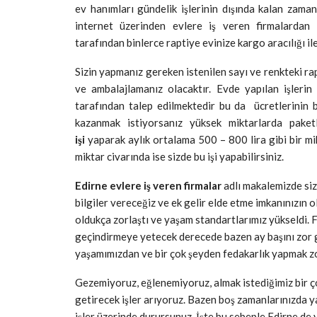
ev hanımları gündelik işlerinin dışında kalan zaman
internet üzerinden evlere iş veren firmalardan
tarafından binlerce raptiye evinize kargo aracılığı il
Sizin yapmanız gereken istenilen sayı ve renkteki ra
ve ambalajlamanız olacaktır. Evde yapılan işlerin
tarafından talep edilmektedir bu da ücretlerinin 
kazanmak istiyorsanız yüksek miktarlarda pake
işi
yaparak aylık ortalama 500 – 800 lira gibi bir mik
miktar civarında ise sizde bu işi yapabilirsiniz.
Edirne evlere iş veren firmalar
adlı makalemizde siz
bilgiler vereceğiz ve ek gelir elde etme imkanınızın o
oldukça zorlaştı ve yaşam standartlarımız yükseldi. 
geçindirmeye yetecek derecede bazen ay başını zor g
yaşamımızdan ve bir çok şeyden fedakarlık yapmak z
Gezemiyoruz, eğlenemiyoruz, almak istediğimiz bir ço
getirecek işler arıyoruz. Bazen boş zamanlarınızda ya
işler üzerinde durursunuz. İşte bu sebeple Edirne de 