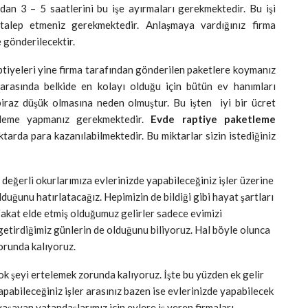
dan 3 – 5 saatlerini bu işe ayırmaları gerekmektedir. Bu işi
 talep etmeniz gerekmektedir. Anlaşmaya vardığınız firma
e gönderilecektir.
ptiyeleri yine firma tarafından gönderilen paketlere koymanız
 arasında belkide en kolayı olduğu için bütün ev hanımları
biraz düşük olmasına neden olmuştur. Bu işten
iyi bir ücret
tleme yapmanız gerekmektedir.
Evde raptiye paketleme
tarda para kazanılabilmektedir. Bu miktarlar sizin istediğiniz
 değerli okurlarımıza evlerinizde yapabileceğiniz işler üzerine
lduğunu hatırlatacağız. Hepimizin de bildiği gibi hayat şartları
Fakat elde etmiş olduğumuz gelirler sadece evimizi
etirdiğimiz günlerin de olduğunu biliyoruz. Hal böyle olunca
orunda kalıyoruz.
k şeyi ertelemek zorunda kalıyoruz. İşte bu yüzden ek gelir
pabileceğiniz işler arasınız bazen ise evlerinizde yapabilecek
yaşayan vatandaşlarımız için evlere iş veren firmaları