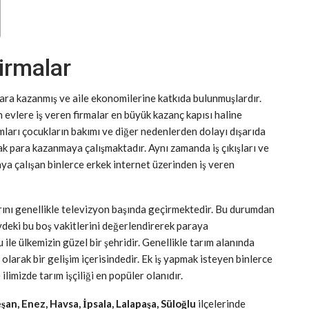
firmalar
para kazanmış ve aile ekonomilerine katkıda bulunmuşlardır.
n evlere iş veren firmalar en büyük kazanç kapısı haline
mları çocukların bakımı ve diğer nedenlerden dolayı dışarıda
ak para kazanmaya çalışmaktadır. Aynı zamanda iş çıkışları ve
ya çalışan binlerce erkek internet üzerinden iş veren
arını genellikle televizyon başında geçirmektedir. Bu durumdan
evdeki bu boş vakitlerini değerlendirerek paraya
ile ülkemizin güzel bir şehridir. Genellikle tarım alanında
 olarak bir gelişim içerisindedir. Ek iş yapmak isteyen binlerce
limizde tarım işçiliği en popüler olanıdır.
an, Enez, Havsa, İpsala, Lalapaşa, Süloğlu
ilçelerinde