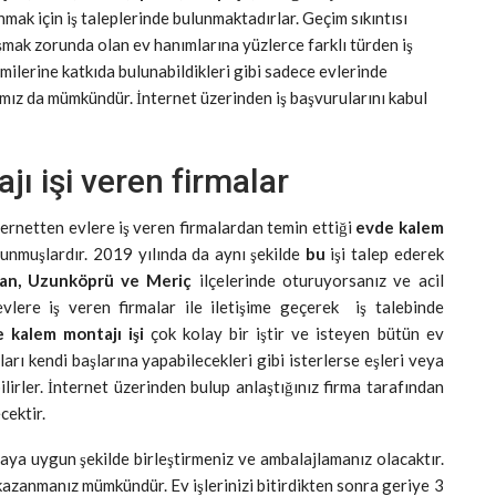
mak için iş taleplerinde bulunmaktadırlar. Geçim sıkıntısı
şmak zorunda olan ev hanımlarına yüzlerce farklı türden iş
ilerine katkıda bulunabildikleri gibi sadece evlerinde
mız da mümkündür. İnternet üzerinden iş başvurularını kabul
ı işi veren firmalar
ernetten evlere iş veren firmalardan temin ettiği
evde kalem
unmuşlardır. 2019 yılında da aynı şekilde
bu
işi talep ederek
an, Uzunköprü ve Meriç
ilçelerinde oturuyorsanız ve acil
vlere iş veren firmalar ile iletişime geçerek iş talebinde
 kalem montajı işi
çok kolay bir iştir ve isteyen bütün ev
ları kendi başlarına yapabilecekleri gibi isterlerse eşleri veya
bilirler. İnternet üzerinden bulup anlaştığınız firma tarafından
cektir.
ya uygun şekilde birleştirmeniz ve ambalajlamanız olacaktır.
kazanmanız mümkündür. Ev işlerinizi bitirdikten sonra geriye 3