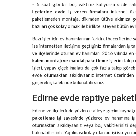
– 5 saat gibi bir boş vaktiniz kalıyorsa sizde ra
ilçelerine evde iş veren firmalar
a internet üze
paketlemeden montaja, dikimden ütüye aklınıza gel
bazıları çok kolay olmak ile birlikte isteyen bütün ev
Bazı işler için ev hanımlarının farklı el becerilerine 
ise internetten iletişime geçtiğiniz firmalardan iş 
ve ilçelerinde oturan ev hanımları 2016 yılında e
kalem montajı ve mandal paketleme
işlerini talep
işleri, yapay çiçek imalatı da çok fazla talep göre
evde oturmaktan sıkıldıysanız internet üzerinden e
geçerek iş talebinde bulunabilirsiniz.
Edirne evde raptiye paket
Edirne ve ilçelerinde yüzlerce aileye geçim kaynağı
paketleme işi
sayesinde yüzlerce ev hanımına iş i
oturmaktan sıkıldıysanız veya boş vakitlerinizi d
bulunabilirsiniz. Yapılması kolay olan bu işi isteyen 