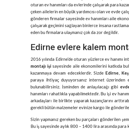
oturan ev hanımları da evlerinde çalışarak para kazan
çeken ailelerin en büyük yardımcısı olan ve evde çalı
gönderen firmalar sayesinde ev hanımları aile ekonom
çalışarak geçimini sağlayan binlerce insana rastlama
eden bu firmalara ulaşmanız çok da zor değildir.
Edirne evlere kalem montaj
2016 yılında Edirne’de oturan yüzlerce ev hanımı int
montajı işi
sayesinde aile ekonomilerini katkıda bul
kazanmaya devam edeceklerdir. Sizde
Edirne
,
Keş
paraya ihtiyaç duyuyorsanız internet üzerinden e
bulunabilirsiniz. İsminden de anlaşılacağı gibi
evde
hanımları rahatlıkla yapabilmektedir. Bu işi ev hanım
arkadaşları ile birlikte yaparak kazançlarını arttıra
gerekli bütün malzemeler evinize kargo ile gönderile
Sizin yapmanız gereken bu parçaları gönderilen şema
Bu iş sayesinde aylık 800 – 1400 lira arasında para 