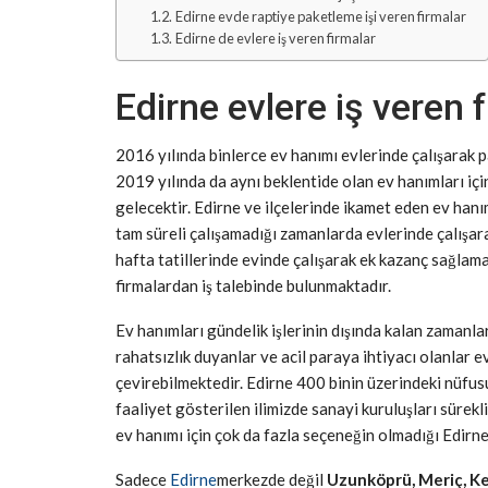
Edirne evde raptiye paketleme işi veren firmalar
Edirne de evlere iş veren firmalar
Edirne evlere iş veren 
2016 yılında binlerce ev hanımı evlerinde çalışarak 
2019 yılında da aynı beklentide olan ev hanımları içi
gelecektir. Edirne ve ilçelerinde ikamet eden ev hanı
tam süreli çalışamadığı zamanlarda evlerinde çalışar
hafta tatillerinde evinde çalışarak ek kazanç sağlama
firmalardan iş talebinde bulunmaktadır.
Ev hanımları gündelik işlerinin dışında kalan zamanl
rahatsızlık duyanlar ve acil paraya ihtiyacı olanlar 
çevirebilmektedir. Edirne 400 binin üzerindeki nüfusu 
faaliyet gösterilen ilimizde sanayi kuruluşları sürekli
ev hanımı için çok da fazla seçeneğin olmadığı Edirne i
Sadece
Edirne
merkezde değil
Uzunköprü, Meriç, Keş