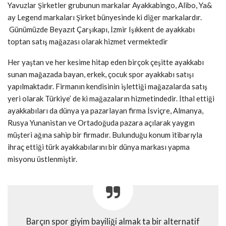
Yavuzlar Şirketler grubunun markalar Ayakkabingo, Alibo, Ya&
ay Legend markaları Şirket bünyesinde ki diğer markalardır.
Günümüzde Beyazıt Çarşıkapı, İzmir Işıkkent de ayakkabı
toptan satış mağazası olarak hizmet vermektedir
Her yaştan ve her kesime hitap eden birçok çeşitte ayakkabı
sunan mağazada bayan, erkek, çocuk spor ayakkabı satışı
yapılmaktadır. Firmanın kendisinin işlettiği mağazalarda satış
yeri olarak Türkiye’ de ki mağazaların hizmetindedir. İthal ettiği
ayakkabıları da dünya ya pazarlayan firma İsviçre, Almanya,
Rusya Yunanistan ve Ortadoğuda pazara açılarak yaygın
müşteri ağına sahip bir firmadır. Bulunduğu konum itibarıyla
ihraç ettiği türk ayakkabılarını bir dünya markası yapma
misyonu üstlenmiştir.
Barçın spor giyim bayiliği almak ta bir alternatif