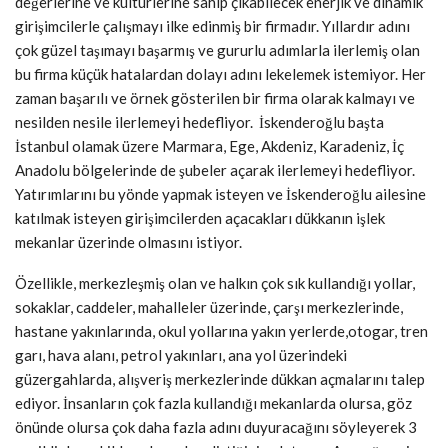
değerlerine ve kültürlerine sahip çıkabilecek enerjik ve dinamik
girişimcilerle çalışmayı ilke edinmiş bir firmadır. Yıllardır adını
çok güzel taşımayı başarmış ve gururlu adımlarla ilerlemiş olan
bu firma küçük hatalardan dolayı adını lekelemek istemiyor. Her
zaman başarılı ve örnek gösterilen bir firma olarak kalmayı ve
nesilden nesile ilerlemeyi hedefliyor. İskenderoğlu başta
İstanbul olamak üzere Marmara, Ege, Akdeniz, Karadeniz, İç
Anadolu bölgelerinde de şubeler açarak ilerlemeyi hedefliyor.
Yatırımlarını bu yönde yapmak isteyen ve İskenderoğlu ailesine
katılmak isteyen girişimcilerden açacakları dükkanın işlek
mekanlar üzerinde olmasını istiyor.
Özellikle, merkezleşmiş olan ve halkın çok sık kullandığı yollar,
sokaklar, caddeler, mahalleler üzerinde, çarşı merkezlerinde,
hastane yakınlarında, okul yollarına yakın yerlerde,otogar, tren
garı, hava alanı, petrol yakınları, ana yol üzerindeki
güzergahlarda, alışveriş merkezlerinde dükkan açmalarını talep
ediyor. İnsanların çok fazla kullandığı mekanlarda olursa, göz
önünde olursa çok daha fazla adını duyuracağını söyleyerek 3