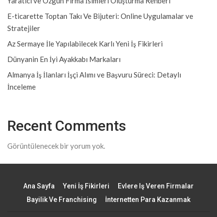
Yaratıcı ve Özgün Firma İsimleri Oluşturma Rehberi
E-ticarette Toptan Takı Ve Bijuteri: Online Uygulamalar ve
Stratejiler
Az Sermaye İle Yapılabilecek Karlı Yeni İş Fikirleri
Dünyanin En İyi Ayakkabı Markaları
Almanya İş İlanları İşçi Alımı ve Başvuru Süreci: Detaylı
İnceleme
Recent Comments
Görüntülenecek bir yorum yok.
Ana Sayfa
Yeni İş Fikirleri
Evlere Iş Veren Firmalar
Bayilik Ve Franchising
İnternetten Para Kazanmak