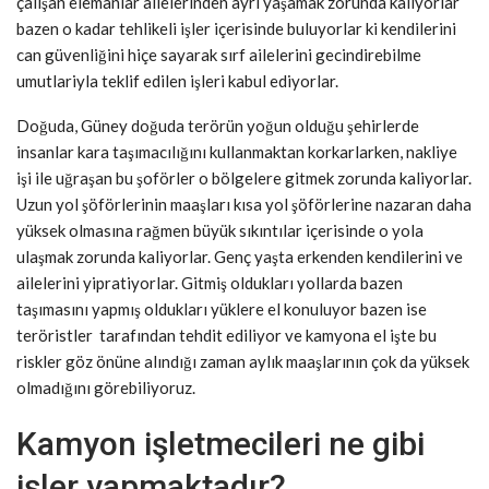
çalışan elemanlar ailelerinden ayrı yaşamak zorunda kalıyorlar
bazen o kadar tehlikeli işler içerisinde buluyorlar ki kendilerini
can güvenliğini hiçe sayarak sırf ailelerini gecindirebilme
umutlariyla teklif edilen işleri kabul ediyorlar.
Doğuda, Güney doğuda terörün yoğun olduğu şehirlerde
insanlar kara taşımacılığını kullanmaktan korkarlarken, nakliye
işi ile uğraşan bu şoförler o bölgelere gitmek zorunda kaliyorlar.
Uzun yol şöförlerinin maaşları kısa yol şöförlerine nazaran daha
yüksek olmasına rağmen büyük sıkıntılar içerisinde o yola
ulaşmak zorunda kaliyorlar. Genç yaşta erkenden kendilerini ve
ailelerini yipratiyorlar. Gitmiş oldukları yollarda bazen
taşımasını yapmış oldukları yüklere el konuluyor bazen ise
teröristler tarafından tehdit ediliyor ve kamyona el işte bu
riskler göz önüne alındığı zaman aylık maaşlarının çok da yüksek
olmadığını görebiliyoruz.
Kamyon işletmecileri ne gibi
işler yapmaktadır?