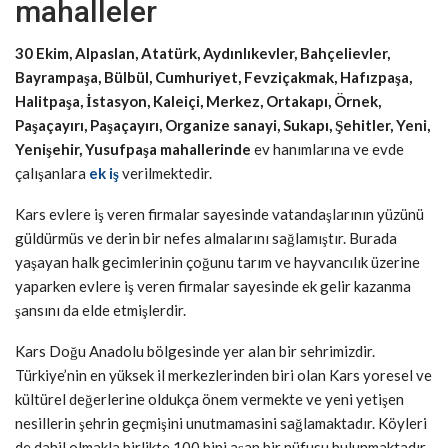
mahalleler
30 Ekim, Alpaslan, Atatürk, Aydınlıkevler, Bahçelievler,
Bayrampaşa, Bülbül, Cumhuriyet, Fevziçakmak, Hafızpaşa,
Halitpaşa, İstasyon, Kaleiçi, Merkez, Ortakapı, Örnek,
Paşaçayırı, Paşaçayırı, Organize sanayi, Sukapı, Şehitler, Yeni,
Yenişehir, Yusufpaşa mahallerinde
ev hanımlarına ve evde
çalışanlara
ek iş
verilmektedir.
Kars evlere iş veren firmalar sayesinde vatandaşlarının yüzünü
güldürmüs ve derin bir nefes almalarını sağlamıştır. Burada
yaşayan halk gecimlerinin çoğunu tarım ve hayvancılık üzerine
yaparken evlere iş veren firmalar sayesinde ek gelir kazanma
şansını da elde etmişlerdir.
Kars Doğu Anadolu bölgesinde yer alan bir sehrimizdir.
Türkiye’nin en yüksek il merkezlerinden biri olan Kars yoresel ve
kültürel değerlerine oldukça önem vermekte ve yeni yetişen
nesillerin şehrin geçmişini unutmamasini sağlamaktadır. Köyleri
de dahil olmakla birlikte 100 bini aşan bir nüfusu bulunmaktadır.