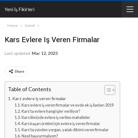
Yeni İş Fikirleri
Home
Genel
Kars Evlere Iş Veren Firmalar
Last updated
Mar 12, 2023
Share
Table of Contents
Kars evlere iş veren firmalar
Kars evlere iş veren firmalar ve evde ek iş ilanları 2019
Kars’ta evlere hangi işler veriliyor?
Kars ilimizde evlere iş verilen mahalleler
Kars kaşarı üretimi için evlere iş veren firmalar
Kars’ta yünden yorgan, yatak dikimi veren firmalar
Nasıl başvurmalıyım?