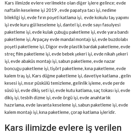
Kars ilimizde evlere verilmekte olan diğer işlere gelince; evde
naftalin keseleme işi 2019 , evde papatya tacı işi, nedime
bilekliği işi, evde fırın poşeti katlama işi, evde kokulu taş yapımı
işi evde kuru gül keseleme işi, dantel işi, evde sayı fasulyesi
paketleme işi, evde kulak çubuğu paketleme işi, evde yara bandı
paketleme işi, Arpaçay evde mandal montajı işi, evde buzdolabı
poşeti paketleme işi, Digor evde plastik bardak paketleme, evde
streç film paketleme işi, evde bebek şekeri işi, evde nikah şekeri
işi, evde abaküs montajı işi, sabun paketleme, evde nazar
boncuğu paketleme işi, tişört paketleme, kına paketleme, evde
kalem traş işi, Kars düğme paketleme işi, davetiye katlama , gelin
kesesi işi, mısır püskülü temizleme, gelinlik işleme, evde perde
süsü işi, evde dikiş seti işi, evde kutu katlama, saç tokası işi, evde
dikiş işi, tesbih dizme işi, evde örgü işi, evde anahtarlık
hazırlama, evde lavanta keseleme işi, sabun paketleme işi, evde
kalem montajı işi, kına paketleme, çorap katlama işleridir.
Kars ilimizde evlere iş verilen