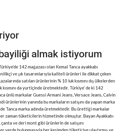
riyor
ayiliği almak istiyorum
 Türkiye’de 142 mağazası olan Kemal Tanca ayakkabı
likçi ve şık tasarımlarıyla kaliteli ürünleri ile dikkat çeken
alarında satılan ürünlerinin % 10 luk kısmını dış ülkelerden
k kısmını da yurtiçinde üretmektedir. Türkiye’ de ki 142
aca ünlü markalar Guessi Armani Jeans, Versace Jeans, Calvin
endi ürünlerinin yanında bu markaların satışını da yapan marka
i de Tanca marka adında üretmektedir. Bu ürettiği markalar
her zaman tüketicilerin hizmetinde olmuştur. Bayan Ayakkabı
çanta ve deri mont gibi ürünlerin de satışını
er yerde bulunmasıyla her kesimden tüketiciye ulaştırmış ve