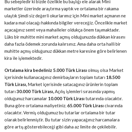
Bu sebepledir ki bizde özelikle bu başlığı ele alarak Mini
marketler üzerinde araştırma yaptık ve ortalama bir rakama
ulaştık Şimdi siz değerli okurlarımız için Mini market açmanın ne
kadara mal olacağı hakkında bilgiler vereceğiz. Öncelikle market
açacağınız semt veya mahalleler oldukça önem taşımaktadır.
Lüks bir muhitte mini market açmış olduğunuzda dükkan kirasını
daha fazla ödemek zorunda kalırsınız. Ama daha orta halli bir
muhitte açmış olduğunuz dükkan metre karesine göre belirlenen
kira ile işlemektedir.
Ortalama kira bedeliniz 5.000 Türk Lirası
olmuş olsa Market
içerisinde kullanacağınız demirbaşların toplam tutarı
18.500
Türk Lirası,
Market içerisinde satacağınız ürünlerin toplam
tutarı
30.000 Türk Lirası,
Açılış işlemleri sırasında yapmış
olduğunuz harcamalar
10.000 Türk Lirası
tutarında olacaktır.
Buna göre ortalama maliyetiniz.
65.000 Türk Lirası
civarında
olacaktır. Vermiş olduğumuz bu tutarlar ortalama bir tutar
olarak belirlenmiştir. Bu tutar sizin yapacağınız harcamalara
göre artış gösterebileceği gibi daha az limite de çekilebilir.