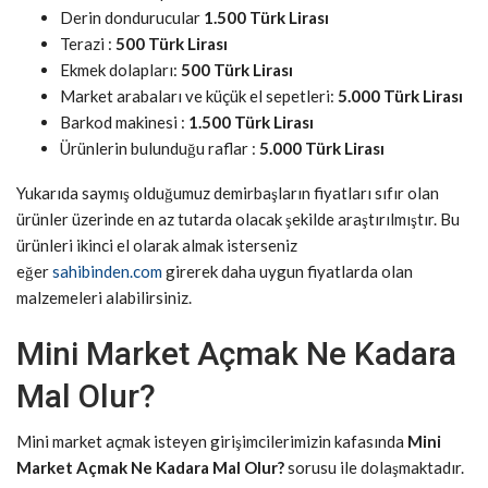
Derin dondurucular
1.500 Türk Lirası
Terazi :
500 Türk Lirası
Ekmek dolapları:
500 Türk Lirası
Market arabaları ve küçük el sepetleri:
5.000 Türk Lirası
Barkod makinesi :
1.500 Türk Lirası
Ürünlerin bulunduğu raflar :
5.000 Türk Lirası
Yukarıda saymış olduğumuz demirbaşların fiyatları sıfır olan
ürünler üzerinde en az tutarda olacak şekilde araştırılmıştır. Bu
ürünleri ikinci el olarak almak isterseniz
eğer
sahibinden.com
girerek daha uygun fiyatlarda olan
malzemeleri alabilirsiniz.
Mini Market Açmak Ne Kadara
Mal Olur?
Mini market açmak isteyen girişimcilerimizin kafasında
Mini
Market Açmak Ne Kadara Mal Olur?
sorusu ile dolaşmaktadır.