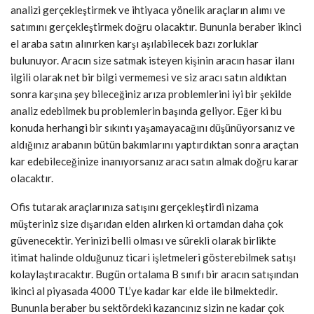
analizi gerçekleştirmek ve ihtiyaca yönelik araçların alımı ve
satımını gerçekleştirmek doğru olacaktır. Bununla beraber ikinci
el araba satın alınırken karşı aşılabilecek bazı zorluklar
bulunuyor. Aracın size satmak isteyen kişinin aracın hasar ilanı
ilgili olarak net bir bilgi vermemesi ve siz aracı satın aldıktan
sonra karşına şey bileceğiniz arıza problemlerini iyi bir şekilde
analiz edebilmek bu problemlerin başında geliyor. Eğer ki bu
konuda herhangi bir sıkıntı yaşamayacağını düşünüyorsanız ve
aldığınız arabanın bütün bakımlarını yaptırdıktan sonra araçtan
kar edebileceğinize inanıyorsanız aracı satın almak doğru karar
olacaktır.
Ofis tutarak araçlarınıza satışını gerçekleştirdi nizama
müşteriniz size dışarıdan elden alırken ki ortamdan daha çok
güvenecektir. Yerinizi belli olması ve sürekli olarak birlikte
itimat halinde olduğunuz ticari işletmeleri gösterebilmek satışı
kolaylaştıracaktır. Bugün ortalama B sınıfı bir aracın satışından
ikinci al piyasada 4000 TL’ye kadar kar elde ile bilmektedir.
Bununla beraber bu sektördeki kazancınız sizin ne kadar çok