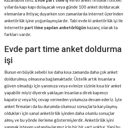
kazanabilirsiniz.
Evde part time iş
veren anket firmaları önceki
yıllarda kapı kapı dolaşacak veya günde 100 anket dolduracak
elemanlara ihtiyaç duyarken son zamanlarda internet üzerinden
anketörlük işine yoğunlaşmışlardır. Tabi evde ki anketörlük işi ile
internette
part time yapılan anketörlüğün
kazanç olarak ta
farkları vardır.
Evde part time anket doldurma
işi
Bunun en büyük sebebi ise daha kısa zamanda daha çok anket
doldurulmuş olmasına bağlamaktadır. Üstelik artık insanlara
güven olmadığı için yanımıza veya evimize sizinle kısa bir anket
yapabilir miyiz diyerek yaklaşan insanlara direk kapımızı
kapatırız veya hiç cevap vermeden yolumuza devam ederiz. İşte
anket firmaları da bu durumda olumsuz sonuçlarla karşılaşmış
oldukları için sanal anketörlük işinden daha olumlu sonuçlar
almış ve bu yönde ilerleme göstermişlerdir. Anketörlük işini
yapmak isteyen vatandaşlarımız için hiç bir şart yoktur. Yani bu