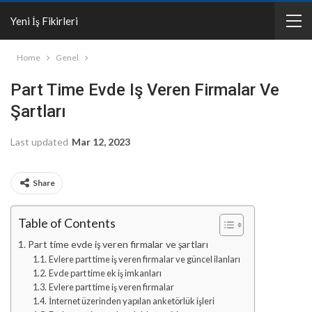
Yeni İş Fikirleri
Home
Genel
Part Time Evde Iş Veren Firmalar Ve
Şartları
Last updated
Mar 12, 2023
Share
Table of Contents
Part time evde iş veren firmalar ve şartları
Evlere part time iş veren firmalar ve güncel ilanları
Evde part time ek iş imkanları
Evlere part time iş veren firmalar
İnternet üzerinden yapılan anketörlük işleri