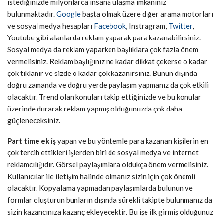
istediğinizde milyonlarca insana ulaşma imkanınız
bulunmaktadır.
Google
başta olmak üzere diğer arama motorları
ve sosyal medya hesapları
Facebook
, Instragram,
Twitter
,
Youtube gibi alanlarda reklam yaparak para kazanabilirsiniz.
Sosyal medya da reklam yaparken başlıklara çok fazla önem
vermelisiniz. Reklam başlığınız ne kadar dikkat çekerse o kadar
çok tıklanır ve sizde o kadar çok kazanırsınız. Bunun dışında
doğru zamanda ve doğru yerde paylaşım yapmanız da çok etkili
olacaktır. Trend olan konuları takip ettiğinizde ve bu konular
üzerinde durarak reklam yapmış olduğunuzda çok daha
güçleneceksiniz.
Part time ek iş
yapan ve bu yöntemle para kazanan kişilerin en
çok tercih ettikleri işlerden biri de sosyal medya ve internet
reklamcılığıdır. Görsel paylaşımlara oldukça önem vermelisiniz.
Kullanıcılar ile iletişim halinde olmanız sizin için çok önemli
olacaktır. Kopyalama yapmadan paylaşımlarda bulunun ve
formlar oluşturun bunların dışında sürekli takipte bulunmanız da
sizin kazancınıza kazanç ekleyecektir. Bu işe ilk girmiş olduğunuz