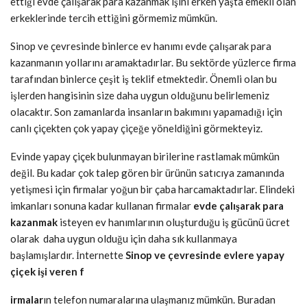
ettiği evde çalışarak para kazanmak işini erken yaşta emekli olan
erkeklerinde tercih ettiğini görmemiz mümkün.
Sinop ve çevresinde binlerce ev hanımı evde çalışarak para
kazanmanın yollarını aramaktadırlar. Bu sektörde yüzlerce firma
tarafından binlerce çeşit iş teklif etmektedir. Önemli olan bu
işlerden hangisinin size daha uygun olduğunu belirlemeniz
olacaktır. Son zamanlarda insanların bakımını yapamadığı için
canlı çiçekten çok yapay çiçeğe yöneldiğini görmekteyiz.
Evinde yapay çiçek bulunmayan birilerine rastlamak mümkün
değil. Bu kadar çok talep gören bir ürünün satıcıya zamanında
yetişmesi için firmalar yoğun bir çaba harcamaktadırlar. Elindeki
imkanları sonuna kadar kullanan firmalar
evde çalışarak para
kazanmak
isteyen ev hanımlarının oluşturduğu iş gücünü ücret
olarak daha uygun olduğu için daha sık kullanmaya
başlamışlardır. İnternette
Sinop ve çevresinde evlere yapay
çiçek işi veren f
irmalar
ın telefon numaralarına ulaşmanız mümkün. Buradan