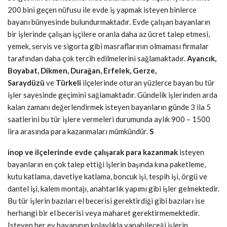
200 bini geçen nüfusu ile evde iş yapmak isteyen binlerce
bayanı bünyesinde bulundurmaktadır. Evde çalışan bayanların
bir işlerinde çalışan işçilere oranla daha az ücret talep etmesi,
yemek, servis ve sigorta gibi masraflarının olmaması firmalar
tarafından daha çok tercih edilmelerini sağlamaktadır.
Ayancık,
Boyabat, Dikmen, Durağan, Erfelek, Gerze,
Saraydüzü
ve
Türkeli
ilçelerinde oturan yüzlerce bayan bu tür
işler sayesinde geçimini sağlamaktadır. Gündelik işlerinden arda
kalan zamanı değerlendirmek isteyen bayanların günde 3 ila 5
saatlerini bu tür işlere vermeleri durumunda aylık 900 – 1500
lira arasında para kazanmaları mümkündür.
S
inop ve ilçelerinde evde çalışarak para kazanmak
isteyen
bayanların en çok talep ettiği işlerin başında kına paketleme,
kutu katlama, davetiye katlama, boncuk işi, tespih işi, örgü ve
dantel işi, kalem montajı, anahtarlık yapımı gibi işler gelmektedir.
Bu tür işlerin bazıları el becerisi gerektirdiği gibi bazıları ise
herhangi bir el becerisi veya maharet gerektirmemektedir.
İsteyen her ev bayanının kolaylıkla yapabileceği işlerin