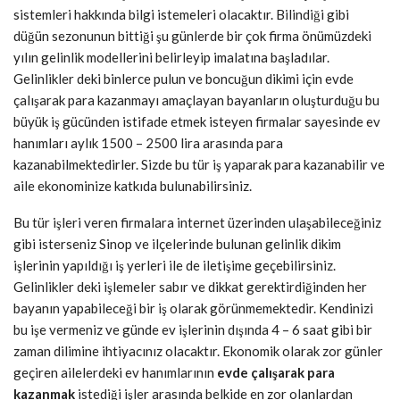
sistemleri hakkında bilgi istemeleri olacaktır. Bilindiği gibi
düğün sezonunun bittiği şu günlerde bir çok firma önümüzdeki
yılın gelinlik modellerini belirleyip imalatına başladılar.
Gelinlikler deki binlerce pulun ve boncuğun dikimi için evde
çalışarak para kazanmayı amaçlayan bayanların oluşturduğu bu
büyük iş gücünden istifade etmek isteyen firmalar sayesinde ev
hanımları aylık 1500 – 2500 lira arasında para
kazanabilmektedirler. Sizde bu tür iş yaparak para kazanabilir ve
aile ekonominize katkıda bulunabilirsiniz.
Bu tür işleri veren firmalara internet üzerinden ulaşabileceğiniz
gibi isterseniz Sinop ve ilçelerinde bulunan gelinlik dikim
işlerinin yapıldığı iş yerleri ile de iletişime geçebilirsiniz.
Gelinlikler deki işlemeler sabır ve dikkat gerektirdiğinden her
bayanın yapabileceği bir iş olarak görünmemektedir. Kendinizi
bu işe vermeniz ve günde ev işlerinin dışında 4 – 6 saat gibi bir
zaman dilimine ihtiyacınız olacaktır. Ekonomik olarak zor günler
geçiren ailelerdeki ev hanımlarının
evde çalışarak para
kazanmak
istediği işler arasında belkide en zor olanlardan