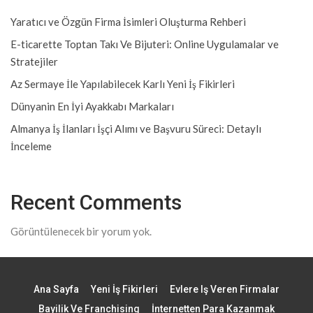
Yaratıcı ve Özgün Firma İsimleri Oluşturma Rehberi
E-ticarette Toptan Takı Ve Bijuteri: Online Uygulamalar ve
Stratejiler
Az Sermaye İle Yapılabilecek Karlı Yeni İş Fikirleri
Dünyanin En İyi Ayakkabı Markaları
Almanya İş İlanları İşçi Alımı ve Başvuru Süreci: Detaylı
İnceleme
Recent Comments
Görüntülenecek bir yorum yok.
Ana Sayfa
Yeni İş Fikirleri
Evlere Iş Veren Firmalar
Bayilik Ve Franchising
İnternetten Para Kazanmak