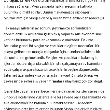
Durağan, Erfelek d
e oturan vatandaşlarımız için bir çok firma iş
imkanı sağlarken. Aynı zamanda halkın geçimine katkıda
bulunmuş olmaktadırlar. Bugün makalemizde siz değerli
okurlarımız için Sinop evlere iş veren firmalardan bahsedeceğiz.
Tek maaşlı ailelerin ay sonunu getirmekte zorlandıkları
dönemlerde ilk akıllarına gelen ek iş yaparak aile ekonomisine
katkıda bulunacak paralar kazanmak olmaktadır. Ev kirası
faturalar genel ihtiyaçlar ve çocukların eğitim masrafları bir
araya gelince tek maaşla çalışanlar için altından kalkılmaz bir
durum haline gelmektedir. Ev işleri ve çocukların bakımı gibi
işlerden dolayı dışarıda sabit bir işte çalışamayan ev hanımları
evde çalışarak para kazandıracak işlerin peşine düşmektedir.
İnternet üzerinden kısa bir araştırma yaptığınızda
Sinop ve
çevresinde evlere iş veren firmalara
ulaşmanız çok zor değil.
Genelikle bayanların el becerilerine dayanan bu işler sayesinde
Sinop ve ilçelerinde yüzlerce aile bu sayede para kazanmakta ve
aile ekonomilerine katkıda bulunmaktadırlar. Karadeniz
bölgesinin orta kesimlerinde bulunan Sinop ilçeleriyle birlikte