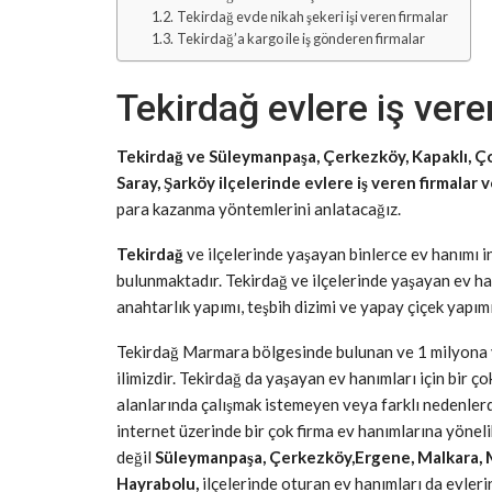
Tekirdağ evde nikah şekeri işi veren firmalar
Tekirdağ’a kargo ile iş gönderen firmalar
Tekirdağ evlere iş vere
Tekirdağ ve Süleymanpaşa, Çerkezköy, Kapaklı, Ço
Saray, Şarköy ilçelerinde evlere iş veren firmalar ve
para kazanma yöntemlerini anlatacağız.
Tekirdağ
ve ilçelerinde yaşayan binlerce ev hanımı 
bulunmaktadır. Tekirdağ ve ilçelerinde yaşayan ev ha
anahtarlık yapımı, teşbih dizimi ve yapay çiçek yapımı 
Tekirdağ Marmara bölgesinde bulunan ve 1 milyona yak
ilimizdir. Tekirdağ da yaşayan ev hanımları için bir 
alanlarında çalışmak istemeyen veya farklı nedenler
internet üzerinde bir çok firma ev hanımlarına yönel
değil
Süleymanpaşa, Çerkezköy,Ergene, Malkara, Mar
Hayrabolu,
ilçelerinde oturan ev hanımları da evlerin