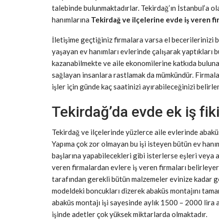
talebinde bulunmaktadırlar. Tekirdağ’ın İstanbul’a o
hanımlarına
Tekirdağ ve ilçelerine evde iş veren fi
İletişime geçtiğiniz firmalara varsa el becerilerinizi 
yaşayan ev hanımları evlerinde çalışarak yaptıkları b
kazanabilmekte ve aile ekonomilerine katkıda bulunabi
sağlayan insanlara rastlamak da mümkündür. Firmalar
işler için günde kaç saatinizi ayırabileceğinizi belir
Tekirdağ’da evde ek iş fiki
Tekirdağ ve ilçelerinde yüzlerce aile evlerinde abak
Yapıma çok zor olmayan bu işi isteyen bütün ev hanıml
başlarına yapabilecekleri gibi isterlerse eşleri veya a
veren firmalardan evlere iş veren firmaları belirleyer
tarafından gerekli bütün malzemeler evinize kadar gö
modeldeki boncukları dizerek abaküs montajını tamam
abaküs montajı işi sayesinde aylık 1500 – 2000 lir
işinde adetler çok yüksek miktarlarda olmaktadır.