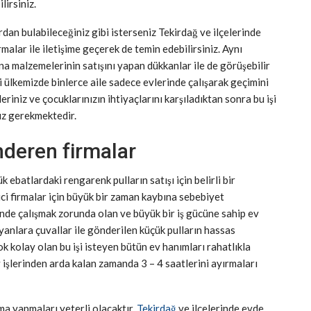
lirsiniz.
rdan bulabileceğiniz gibi isterseniz Tekirdağ ve ilçelerinde
alar ile iletişime geçerek de temin edebilirsiniz. Aynı
a malzemelerinin satışını yapan dükkanlar ile de görüşebilir
i ülkemizde binlerce aile sadece evlerinde çalışarak geçimini
riniz ve çocuklarınızın ihtiyaçlarını karşıladıktan sonra bu işi
ız gerekmektedir.
nderen firmalar
 ebatlardaki rengarenk pulların satışı için belirli bir
ci firmalar için büyük bir zaman kaybına sebebiyet
inde çalışmak zorunda olan ve büyük bir iş gücüne sahip ev
yanlara çuvallar ile gönderilen küçük pulların hassas
k kolay olan bu işi isteyen bütün ev hanımları rahatlıkla
v işlerinden arda kalan zamanda 3 – 4 saatlerini ayırmaları
rma yapmaları yeterli olacaktır.
Tekirdağ
ve ilçelerinde evde