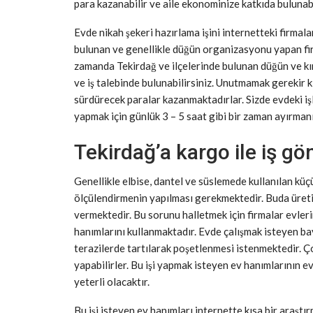
para kazanabilir ve aile ekonominize katkıda bulunabi
Evde nikah şekeri hazırlama işini internetteki firmala
bulunan ve genellikle düğün organizasyonu yapan firm
zamanda Tekirdağ ve ilçelerinde bulunan düğün ve kın
ve iş talebinde bulunabilirsiniz. Unutmamak gerekir k
sürdürecek paralar kazanmaktadırlar. Sizde evdeki işle
yapmak için günlük 3 – 5 saat gibi bir zaman ayırman
Tekirdağ’a kargo ile iş gö
Genellikle elbise, dantel ve süslemede kullanılan küçük
ölçülendirmenin yapılması gerekmektedir. Buda üreti
vermektedir. Bu sorunu halletmek için firmalar evler
hanımlarını kullanmaktadır. Evde çalışmak isteyen ba
terazilerde tartılarak poşetlenmesi istenmektedir. Ço
yapabilirler. Bu işi yapmak isteyen ev hanımlarının e
yeterli olacaktır.
Bu işi isteyen ev hanımları internette kısa bir araştı