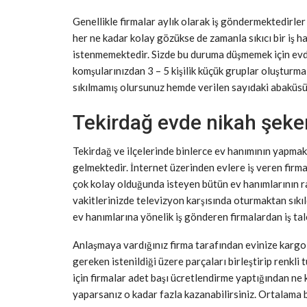
Genellikle firmalar aylık olarak iş göndermektedirler
her ne kadar kolay gözükse de zamanla sıkıcı bir iş 
istenmemektedir. Sizde bu duruma düşmemek için ev
komşularınızdan 3 – 5 kişilik küçük gruplar oluşturm
sıkılmamış olursunuz hemde verilen sayıdaki abaküs
Tekirdağ evde nikah şekeri
Tekirdağ ve ilçelerinde binlerce ev hanımının yapmak i
gelmektedir. İnternet üzerinden evlere iş veren firma
çok kolay olduğunda isteyen bütün ev hanımlarının rah
vakitlerinizde televizyon karşısında oturmaktan sıkıl
ev hanımlarına yönelik iş gönderen firmalardan iş tal
Anlaşmaya vardığınız firma tarafından evinize kargo 
gereken istenildiği üzere parçaları birleştirip renkli 
için firmalar adet başı ücretlendirme yaptığından ne 
yaparsanız o kadar fazla kazanabilirsiniz. Ortalama 