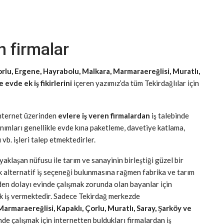
n firmalar
rlu, Ergene, Hayrabolu, Malkara, Marmaraereğlisi, Muratlı,
 evde ek iş fikirlerini
içeren yazımız’da tüm Tekirdağlılar için
internet üzerinden
evlere iş veren firmalardan
iş talebinde
nımları genellikle evde kına paketleme, davetiye katlama,
vb. işleri talep etmektedirler.
laşan nüfusu ile tarım ve sanayinin birleştiği güzel bir
çok alternatif iş seçeneği bulunmasına rağmen fabrika ve tarım
den dolayı evinde çalışmak zorunda olan bayanlar için
ik iş vermektedir. Sadece Tekirdağ merkezde
maraereğlisi, Kapaklı, Çorlu, Muratlı, Saray, Şarköy ve
de çalışmak için internetten buldukları firmalardan iş