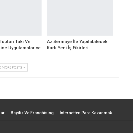
 Toptan Takı Ve
Az Sermaye İle Yapılabilecek
nline Uygulamalar ve
Karlı Yeni İş Fikirleri
D MORE POSTS
lar
Bayilik Ve Franchising
İnternetten Para Kazanmak