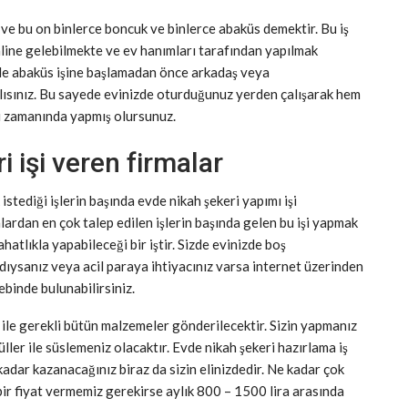
 ve bu on binlerce boncuk ve binlerce abaküs demektir. Bu iş
haline gelebilmekte ve ev hanımları tarafından yapılmak
de abaküs işine başlamadan önce arkadaş veya
alısınız. Bu sayede evinizde oturduğunuz yerden çalışarak hem
ü zamanında yapmış olursunuz.
 işi veren firmalar
stediği işlerin başında evde nikah şekeri yapımı işi
lardan en çok talep edilen işlerin başında gelen bu işi yapmak
atlıkla yapabileceği bir iştir. Sizde evinizde boş
dıysanız veya acil paraya ihtiyacınız varsa internet üzerinden
ebinde bulunabilirsiniz.
ile gerekli bütün malzemeler gönderilecektir. Sizin yapmanız
tüller ile süslemeniz olacaktır. Evde nikah şekeri hazırlama iş
kadar kazanacağınız biraz da sizin elinizdedir. Ne kadar çok
bir fiyat vermemiz gerekirse aylık 800 – 1500 lira arasında