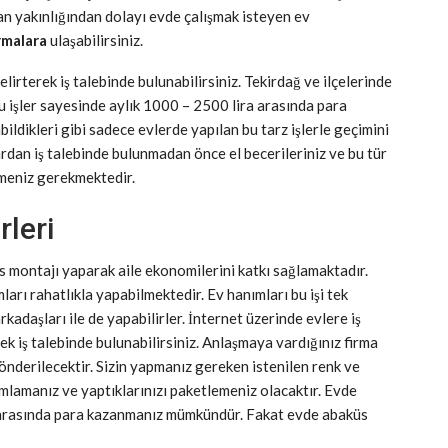
lan yakınlığından dolayı evde çalışmak isteyen ev
rmalara
ulaşabilirsiniz.
belirterek iş talebinde bulunabilirsiniz. Tekirdağ ve ilçelerinde
u işler sayesinde aylık 1000 – 2500 lira arasında para
ldikleri gibi sadece evlerde yapılan bu tarz işlerle geçimini
dan iş talebinde bulunmadan önce el becerileriniz ve bu tür
lemeniz gerekmektedir.
rleri
üs montajı yaparak aile ekonomilerini katkı sağlamaktadır.
arı rahatlıkla yapabilmektedir. Ev hanımları bu işi tek
rkadaşları ile de yapabilirler. İnternet üzerinde evlere iş
ek iş talebinde bulunabilirsiniz. Anlaşmaya vardığınız firma
nderilecektir. Sizin yapmanız gereken istenilen renk ve
lamanız ve yaptıklarınızı paketlemeniz olacaktır. Evde
a arasında para kazanmanız mümkündür. Fakat evde abaküs