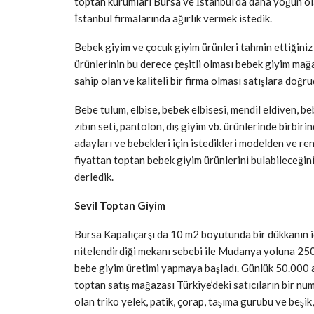
toptan kurumları Bursa ve İstanbul’da daha yoğun ol
İstanbul firmalarında ağırlık vermek istedik.
Bebek giyim ve çocuk giyim ürünleri tahmin ettiğiniz g
ürünlerinin bu derece çeşitli olması bebek giyim mağ
sahip olan ve kaliteli bir firma olması satışlara doğr
Bebe tulum, elbise, bebek elbisesi, mendil eldiven, be
zıbın seti, pantolon, dış giyim vb. ürünlerinde birbi
adayları ve bebekleri için istedikleri modelden ve re
fiyattan toptan bebek giyim ürünlerini bulabileceğini
derledik.
Sevil Toptan Giyim
Bursa Kapalıçarşı da 10 m2 boyutunda bir dükkanın iç
nitelendirdiği mekanı sebebi ile Mudanya yoluna 2500
bebe giyim üretimi yapmaya başladı. Günlük 50.000 a
toptan satış mağazası Türkiye’deki satıcıların bir n
olan triko yelek, patik, çorap, taşıma gurubu ve beşik