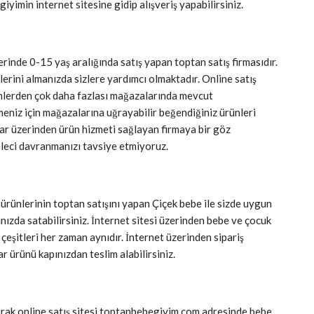
giyimin internet sitesine gidip alışveriş yapabilirsiniz.
erinde 0-15 yaş aralığında satış yapan toptan satış firmasıdır.
lerini almanızda sizlere yardımcı olmaktadır. Online satış
rünlerden çok daha fazlası mağazalarında mevcut
meniz için mağazalarına uğrayabilir beğendiğiniz ürünleri
tlar üzerinden ürün hizmeti sağlayan firmaya bir göz
leci davranmanızı tavsiye etmiyoruz.
rünlerinin toptan satışını yapan Çiçek bebe ile sizde uygun
ızda satabilirsiniz. İnternet sitesi üzerinden bebe ve çocuk
 çeşitleri her zaman aynıdır. İnternet üzerinden sipariş
r ürünü kapınızdan teslim alabilirsiniz.
arak online satış sitesi toptanbebegiyim.com adresinde bebe