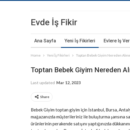
Evde İş Fikir
Ana Sayfa
Yeni İş Fikirleri
Evlere Iş Ve
Home
Yeni İş Fikirleri
Toptan Bebek Giyim Nereden Alını
Toptan Bebek Giyim Nereden Alı
Last updated
Mar 12, 2023
Share
Bebek Giyim toptan giyim için İstanbul, Bursa, Antaly
mağazanızda müşterileriniz ile buluşturma şansına s
ürünlerinin perakende satışını yaptığınızda dükkanınız