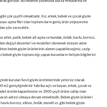
arak görülür. Bu nedenle yazımızda Bursa firmalarına ve
ibi çok çeşitli olmaktadır. Kız, erkek, bebek ve çocuk giyim
azası açma fikri olan toptancıların geniş ürün yelpazesine
udan yön verecektir.
be atlet, patik, bebek alt açma ve kundak, önlük, havlu, bornoz,
rinden değişil desenleri ve modelleri denemek isteyen anne
nkten bebek giyim ürünlerinin alımını yapabileceğiniz, cazip
z bebek giyim toptancılığı yapan kurumların iletişim bilgilerini
inde kurulan Sevil giyim üretimlerinde yetersiz olarak
 m2 genişliğinde bir fabrika açtı ve bayan, erkek, çocuk ve
det üretim kapasitesine ve 3000 çeşit ürüne sahip olan
umaralı adresi olmaya devam etmektedir. Bebek giyim ürünleri
, havlu bornoz, elbise, önlük, mendil vs. gibi bebek giyim