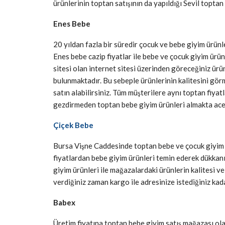
ürünlerinin toptan satışının da yapıldığı Sevil toptan 
Enes Bebe
20 yıldan fazla bir süredir çocuk ve bebe giyim ürünl
Enes bebe cazip fiyatlar ile bebe ve çocuk giyim ürün
sitesi olan internet sitesi üzerinden göreceğiniz ü
bulunmaktadır. Bu sebeple ürünlerinin kalitesini gör
satın alabilirsiniz. Tüm müşterilere aynı toptan fiya
gezdirmeden toptan bebe giyim ürünleri almakta ace
Çiçek Bebe
Bursa Vişne Caddesinde toptan bebe ve çocuk giyim ü
fiyatlardan bebe giyim ürünleri temin ederek dükkanın
giyim ürünleri ile mağazalardaki ürünlerin kalitesi ve
verdiğiniz zaman kargo ile adresinize istediğiniz kada
Babex
Üretim fiyatına toptan bebe giyim satış mağazası ol