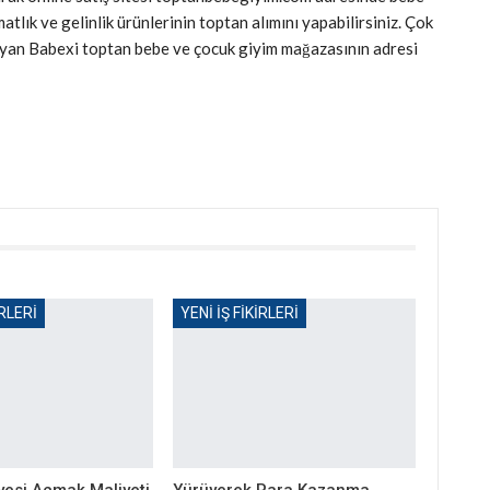
atlık ve gelinlik ürünlerinin toptan alımını yapabilirsiniz. Çok
ğlayan Babexi toptan bebe ve çocuk giyim mağazasının adresi
IRLERI
YENI İŞ FIKIRLERI
lyesi Açmak Maliyeti
Yürüyerek Para Kazanma