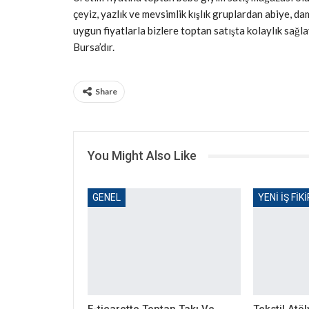
çeyiz, yazlık ve mevsimlik kışlık gruplardan abiye, dam
uygun fiyatlarla bizlere toptan satışta kolaylık sa
Bursa’dır.
Share
You Might Also Like
GENEL
YENI İŞ FIK
E-ticarette Toptan Takı Ve
Tekstil Atö