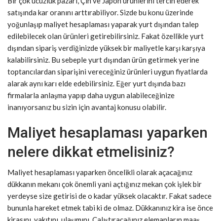
Bir çok ucuzluk pazarı, Çin ve Japon ürünlerini tercih ederek
satışında kar oranını arttırabiliyor. Sizde bu konu üzerinde
yoğunlaşıp maliyet hesaplaması yaparak yurt dışından talep
edilebilecek olan ürünleri getirebilirsiniz. Fakat özellikle yurt
dışından sipariş verdiğinizde yüksek bir maliyetle karşı karşıya
kalabilirsiniz. Bu sebeple yurt dışından ürün getirmek yerine
toptancılardan siparişini vereceğiniz ürünleri uygun fiyatlarda
alarak aynı karı elde edebilirsiniz. Eğer yurt dışında bazı
firmalarla anlaşma yapıp daha uygun alabileceğinize
inanıyorsanız bu sizin için avantaj konusu olabilir.
Maliyet hesaplaması yaparken
nelere dikkat etmelisiniz?
Maliyet hesaplaması yaparken öncelikli olarak açacağınız
dükkanın mekanı çok önemli yani açtığınız mekan çok işlek bir
yerdeyse size getirisi de o kadar yüksek olacaktır. Fakat sadece
bununla hareket etmek tabi ki de olmaz. Dükkanınız kira ise önce
kirasını, yakıtını, ulaşımını, Çalıştıracağınız elemanların maaş,