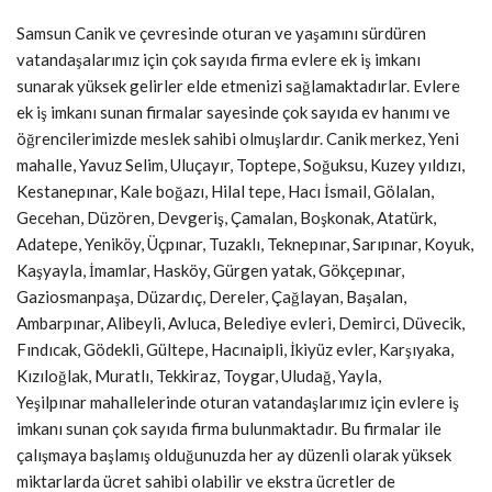
Samsun Canik ve çevresinde oturan ve yaşamını sürdüren
vatandaşalarımız için çok sayıda firma evlere ek iş imkanı
sunarak yüksek gelirler elde etmenizi sağlamaktadırlar. Evlere
ek iş imkanı sunan firmalar sayesinde çok sayıda ev hanımı ve
öğrencilerimizde meslek sahibi olmuşlardır. Canik merkez, Yeni
mahalle, Yavuz Selim, Uluçayır, Toptepe, Soğuksu, Kuzey yıldızı,
Kestanepınar, Kale boğazı, Hilal tepe, Hacı İsmail, Gölalan,
Gecehan, Düzören, Devgeriş, Çamalan, Boşkonak, Atatürk,
Adatepe, Yeniköy, Üçpınar, Tuzaklı, Teknepınar, Sarıpınar, Koyuk,
Kaşyayla, İmamlar, Hasköy, Gürgen yatak, Gökçepınar,
Gaziosmanpaşa, Düzardıç, Dereler, Çağlayan, Başalan,
Ambarpınar, Alibeyli, Avluca, Belediye evleri, Demirci, Düvecik,
Fındıcak, Gödekli, Gültepe, Hacınaipli, İkiyüz evler, Karşıyaka,
Kızıloğlak, Muratlı, Tekkiraz, Toygar, Uludağ, Yayla,
Yeşilpınar mahallelerinde oturan vatandaşlarımız için evlere iş
imkanı sunan çok sayıda firma bulunmaktadır. Bu firmalar ile
çalışmaya başlamış olduğunuzda her ay düzenli olarak yüksek
miktarlarda ücret sahibi olabilir ve ekstra ücretler de