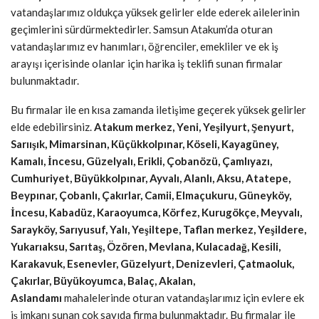
vatandaşlarımız oldukça yüksek gelirler elde ederek ailelerinin
geçimlerini sürdürmektedirler. Samsun Atakum’da oturan
vatandaşlarımız ev hanımları, öğrenciler, emekliler ve ek iş
arayışı içerisinde olanlar için harika iş teklifi sunan firmalar
bulunmaktadır.
Bu firmalar ile en kısa zamanda iletişime geçerek yüksek gelirler
elde edebilirsiniz.
Atakum merkez, Yeni, Yeşilyurt, Şenyurt,
Sarıışık, Mimarsinan, Küçükkolpınar, Köseli, Kayagüney,
Kamalı, İncesu, Güzelyalı, Erikli, Çobanözü, Çamlıyazı,
Cumhuriyet, Büyükkolpınar, Ayvalı, Alanlı, Aksu, Atatepe,
Beypınar, Çobanlı, Çakırlar, Camii, Elmaçukuru, Güneyköy,
İncesu, Kabadüz, Karaoyumca, Körfez, Kurugökçe, Meyvalı,
Sarayköy, Sarıyusuf, Yalı, Yeşiltepe, Taflan merkez, Yeşildere,
Yukarıaksu, Sarıtaş, Özören, Mevlana, Kulacadağ, Kesili,
Karakavuk, Esenevler, Güzelyurt, Denizevleri, Çatmaoluk,
Çakırlar, Büyükoyumca, Balaç, Akalan,
Aslandamı
mahalelerinde oturan vatandaşlarımız için evlere ek
iş imkanı sunan çok sayıda firma bulunmaktadır. Bu firmalar ile