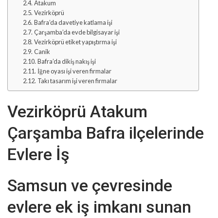
Atakum
Vezirköprü
Bafra’da davetiye katlama işi
Çarşamba’da evde bilgisayar işi
Vezirköprü etiket yapıştırma işi
Canik
Bafra’da dikiş nakış işi
İğne oyası işi veren firmalar
Takı tasarım işi veren firmalar
Vezirköprü Atakum
Çarşamba Bafra ilçelerinde
Evlere İş
Samsun ve çevresinde
evlere ek iş imkanı sunan