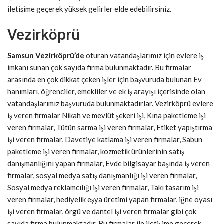
iletişime geçerek yüksek gelirler elde edebilirsiniz.
Vezirköprü
Samsun Vezirköprü’de
oturan vatandaşlarımız için evlere iş
imkanı sunan çok sayıda firma bulunmaktadır. Bu firmalar
arasında en çok dikkat çeken işler için başvuruda bulunan Ev
hanımları, öğrenciler, emekliler ve ek iş arayışı içerisinde olan
vatandaşlarımız başvuruda bulunmaktadırlar. Vezirköprü evlere
iş veren firmalar Nikah ve mevlüt şekeri işi, Kına paketleme işi
veren firmalar, Tütün sarma işi veren firmalar, Etiket yapıştırma
işi veren firmalar, Davetiye katlama işi veren firmalar, Sabun
paketleme işi veren firmalar, kozmetik ürünlerinin satış
danışmanlığını yapan firmalar, Evde bilgisayar başında iş veren
firmalar, sosyal medya satış danışmanlığı işi veren firmalar,
Sosyal medya reklamcılığı işi veren firmalar, Takı tasarım işi
veren firmalar, hediyelik eşya üretimi yapan firmalar, iğne oyası
işi veren firmalar, örgü ve dantel işi veren firmalar gibi çok
sayıda firma bulunmaktadır. Bu firmalar ile iletişime geçerek