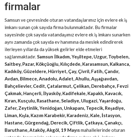
firmalar
Samsun ve çevresinde oturan vatandaşlarımız için evlere ek iş
imkanı sunan çok sayıda firma bulunmaktadır. Bu firmalar
sayesinde çok sayıda vatandaşımız evlere ek iş imkanı sunarken
aynı zamanda çok sayıda ev hanımına da meslek edindirerek
ilerleyen yıllarda da yüksek gelirler elde etmeleri
sağlanmaktadır.
Samsun İlkadım, Yeşiltepe, Uzgur, Toybelen,
Saitbey, Pazar, Kökçüoğlu, Kılıçdede, Karasamsun, Kalkanca,
Kadıköy, Güzeldere, Hürriyet, Çay, Çivril, Fatih, Çandır,
Avdan, Bilmece, Anadolu, Adalet, Ahullu, Aşşağıavdan,
Bahçelievler, Cedit, Çatalarmut, Çelikan, Derebahçe, Fevzi
Çakmak, Hançerli, İlyasköy, Kadifekale, Kapaklı, Kavacık,
Kıran, Kusçulu, Rasathane, Seladiye, Ulugazi, Yaşardoğu,
Zafer, Zeytinlik, Yenidoğan, Unkapanı, Tepecik, Reşadiye,
Liman, Kışla, Kazım Karabekir, Karadeniz, Kale, İstasyon,
Hastane, Gürgendağ, Derecik, Çiftlik, Çatkaya, Çanakçı,
Baruthane, Ataköy, Akgöl, 19 Mayıs
mahallelerinde oturan