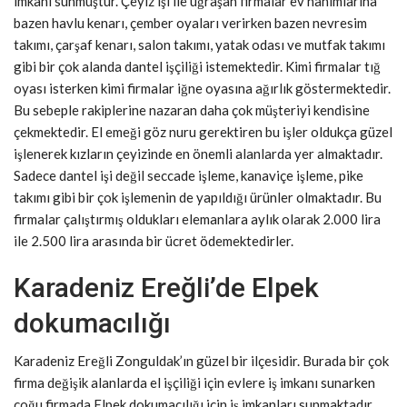
imkanı sunmuştur. Çeyiz işi ile uğraşan firmalar ev hanımlarına
bazen havlu kenarı, çember oyaları verirken bazen nevresim
takımı, çarşaf kenarı, salon takımı, yatak odası ve mutfak takımı
gibi bir çok alanda dantel işçiliği istemektedir. Kimi firmalar tığ
oyası isterken kimi firmalar iğne oyasına ağırlık göstermektedir.
Bu sebeple rakiplerine nazaran daha çok müşteriyi kendisine
çekmektedir. El emeği göz nuru gerektiren bu işler oldukça güzel
işlenerek kızların çeyizinde en önemli alanlarda yer almaktadır.
Sadece dantel işi değil seccade işleme, kanaviçe işleme, pike
takımı gibi bir çok işlemenin de yapıldığı ürünler olmaktadır. Bu
firmalar çalıştırmış oldukları elemanlara aylık olarak 2.000 lira
ile 2.500 lira arasında bir ücret ödemektedirler.
Karadeniz Ereğli’de Elpek
dokumacılığı
Karadeniz Ereğli Zonguldak’ın güzel bir ilçesidir. Burada bir çok
firma değişik alanlarda el işçiliği için evlere iş imkanı sunarken
çoğu firmada Elpek dokumacılığı için iş imkanları sunmaktadır.