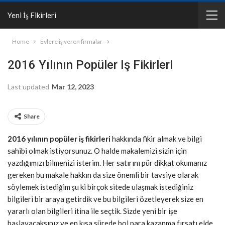
Yeni İş Fikirleri
Home
Evlere iş veren firmalar
2016 Yılının Popüler Iş Fikirleri
Last updated
Mar 12, 2023
Share
2016 yılının popüler iş fikirleri
hakkında fikir almak ve bilgi
sahibi olmak istiyorsunuz. O halde makalemizi sizin için
yazdığımızı bilmenizi isterim. Her satırını pür dikkat okumanız
gereken bu makale hakkın da size önemli bir tavsiye olarak
söylemek istediğim şu ki birçok sitede ulaşmak istediğiniz
bilgileri bir araya getirdik ve bu bilgileri özetleyerek size en
yararlı olan bilgileri itina ile seçtik. Sizde yeni bir işe
başlayacaksınız ve en kısa sürede bol para kazanma fırsatı elde