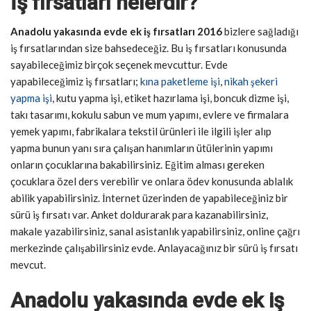
İş fırsatları nelerdir?
Anadolu yakasında evde ek iş fırsatları 2016
bizlere sağladığı
iş fırsatlarından size bahsedeceğiz. Bu iş fırsatları konusunda
sayabileceğimiz birçok seçenek mevcuttur. Evde
yapabileceğimiz iş fırsatları;
kına paketleme işi
,
nikah şekeri
yapma işi
, kutu yapma işi, etiket hazırlama işi, boncuk dizme işi,
takı tasarımı, kokulu sabun ve mum yapımı, evlere ve firmalara
yemek yapımı, fabrikalara tekstil ürünleri ile ilgili işler alıp
yapma bunun yanı sıra çalışan hanımların ütülerinin yapımı
onların çocuklarına bakabilirsiniz. Eğitim alması gereken
çocuklara özel ders verebilir ve onlara ödev konusunda ablalık
abilik yapabilirsiniz. İnternet üzerinden de yapabileceğiniz bir
sürü iş fırsatı var. Anket doldurarak para kazanabilirsiniz,
makale yazabilirsiniz, sanal asistanlık yapabilirsiniz, online çağrı
merkezinde çalışabilirsiniz evde. Anlayacağınız bir sürü iş fırsatı
mevcut.
Anadolu yakasında evde ek iş