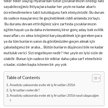
teker teker ulaştığı fiyatlardan tutun çocuklarımızın istediği lüks
sayabileceğimiz ihtiyaçlara kadar her şeyin ne kadar abartı
ücretlendirmelere tabii tutulduğunu fark etmişsinizdir. Bu durum
da sadece maaşlarımız ile geçinebilmek ciddi anlamda zorlaştı.
Bu durumu devam ettirdiğimiz süre zarfında çocuklarımızın
eğitim hayatı ya da daha evlenmemiş birer genç aday isek evlilik
masrafları, ev alma isteğimizi karşılayabilmek için gereken para
ya da tüm bunların yanın da gönlümüzden geçen almak için
çabaladığımız bir araba… Bütün bunların düşüncesi bile ne kadar
mutluluk verici Sizi engelleyen nedir? Her şeyin en iyisi sizin de
olabilir. Bunun için sadece bir miktar daha çaba sarf etmelisiniz
o kadar, sizden başka istenen bir şey yok
Table of Contents
Anadolu yakasında evde ek iş fırsatları 2016
İş fırsatları nelerdir?
Anadolu yakasında evde ek iş fırsatları 2016 nasıl ulaşacağım
?