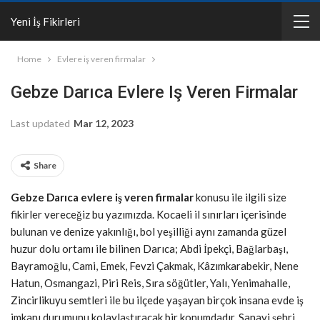
Yeni İş Fikirleri
Home
Evlere iş veren firmalar
Gebze Darıca Evlere Iş Veren Firmalar
Last updated
Mar 12, 2023
Share
Gebze Darıca evlere iş veren firmalar
konusu ile ilgili size
fikirler vereceğiz bu yazımızda. Kocaeli il sınırları içerisinde
bulunan ve denize yakınlığı, bol yeşilliği aynı zamanda güzel
huzur dolu ortamı ile bilinen Darıca; Abdi İpekçi, Bağlarbaşı,
Bayramoğlu, Cami, Emek, Fevzi Çakmak, Kâzımkarabekir, Nene
Hatun, Osmangazi, Piri Reis, Sıra söğütler, Yalı, Yenimahalle,
Zincirlikuyu semtleri ile bu ilçede yaşayan birçok insana evde iş
imkanı durumunu kolaylaştıracak bir konumdadır. Sanayi şehri