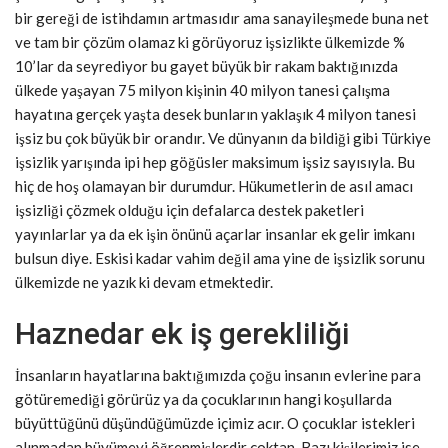
bir gereği de istihdamın artmasıdır ama sanayileşmede buna net
ve tam bir çözüm olamaz ki görüyoruz işsizlikte ülkemizde %
10’lar da seyrediyor bu gayet büyük bir rakam baktığınızda
ülkede yaşayan 75 milyon kişinin 40 milyon tanesi çalışma
hayatına gerçek yaşta desek bunların yaklaşık 4 milyon tanesi
işsiz bu çok büyük bir orandır. Ve dünyanın da bildiği gibi Türkiye
işsizlik yarışında ipi hep göğüsler maksimum işsiz sayısıyla. Bu
hiç de hoş olamayan bir durumdur. Hükumetlerin de asıl amacı
işsizliği çözmek olduğu için defalarca destek paketleri
yayınlarlar ya da ek işin önünü açarlar insanlar ek gelir imkanı
bulsun diye. Eskisi kadar vahim değil ama yine de işsizlik sorunu
ülkemizde ne yazık ki devam etmektedir.
Haznedar ek iş gerekliliği
İnsanların hayatlarına baktığımızda çoğu insanın evlerine para
götüremediği görürüz ya da çocuklarının hangi koşullarda
büyüttüğünü düşündüğümüzde içimiz acır. O çocuklar istekleri
alınmadan büyümeyi öğrenmişlerdir çoktan. Bazı kişilerimiz ise