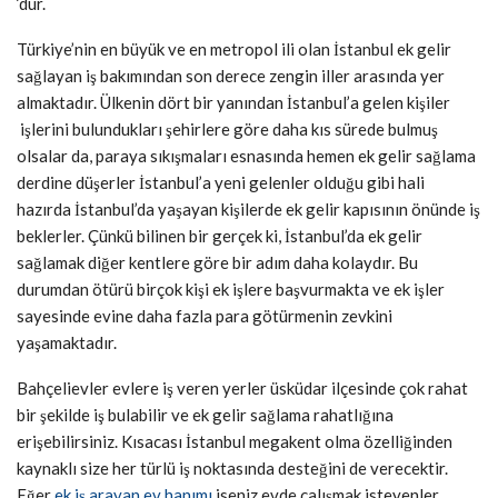
‘dür.
Türkiye’nin en büyük ve en metropol ili olan İstanbul ek gelir
sağlayan iş bakımından son derece zengin iller arasında yer
almaktadır. Ülkenin dört bir yanından İstanbul’a gelen kişiler
işlerini bulundukları şehirlere göre daha kıs sürede bulmuş
olsalar da, paraya sıkışmaları esnasında hemen ek gelir sağlama
derdine düşerler İstanbul’a yeni gelenler olduğu gibi hali
hazırda İstanbul’da yaşayan kişilerde ek gelir kapısının önünde iş
beklerler. Çünkü bilinen bir gerçek ki, İstanbul’da ek gelir
sağlamak diğer kentlere göre bir adım daha kolaydır. Bu
durumdan ötürü birçok kişi ek işlere başvurmakta ve ek işler
sayesinde evine daha fazla para götürmenin zevkini
yaşamaktadır.
Bahçelievler evlere iş veren yerler üsküdar ilçesinde çok rahat
bir şekilde iş bulabilir ve ek gelir sağlama rahatlığına
erişebilirsiniz. Kısacası İstanbul megakent olma özelliğinden
kaynaklı size her türlü iş noktasında desteğini de verecektir.
Eğer
ek iş arayan ev hanımı
iseniz evde çalışmak isteyenler