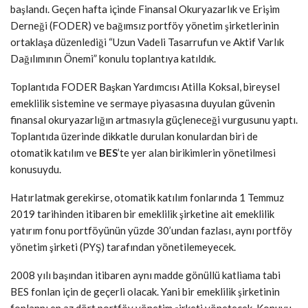
başlandı. Geçen hafta içinde Finansal Okuryazarlık ve Erişim
Derneği (FODER) ve bağımsız portföy yönetim şirketlerinin
ortaklaşa düzenlediği “Uzun Vadeli Tasarrufun ve Aktif Varlık
Dağılımının Önemi” konulu toplantıya katıldık.
Toplantıda FODER Başkan Yardımcısı Atilla Koksal, bireysel
emeklilik sistemine ve sermaye piyasasına duyulan güvenin
finansal okuryazarlığın artmasıyla güçleneceği vurgusunu yaptı.
Toplantıda üzerinde dikkatle durulan konulardan biri de
otomatik katılım ve
BES
’te yer alan birikimlerin yönetilmesi
konusuydu.
Hatırlatmak gerekirse, otomatik katılım fonlarında 1 Temmuz
2019 tarihinden itibaren bir emeklilik şirketine ait emeklilik
yatırım fonu portföyünün yüzde 30’undan fazlası, aynı portföy
yönetim şirketi (PYŞ) tarafından yönetilemeyecek.
2008 yılı başından itibaren aynı madde gönüllü katliama tabi
BES fonlan için de geçerli olacak. Yani bir emeklilik şirketinin