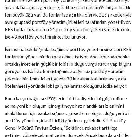
fonlannı en az dört portföy yönetim şirketi yönetecek. Konuyu
biraz daha açmak gerekirse, halihazırda toplam 65 milyar liralık
fon büyüklüğü var. Bu fonlar ise ağırlıklı olarak BES şirketleriyle
aynı gruptaki portföy yönetim şirketleri tarafından yönetiliyor.
BES fonlarını yöneten 21 portföy yönetim şirketi var. Sektörde
ise 43 portföy yönetim şirketi bulunuyor.
İşin aslına bakıldığında, bağımsız portföy yönetim şirketleri BES
fonlarının yönetiminden pay almak istiyor. Ancak burada banka
ortaklı şirketlerin güçlü bir lobisi olduğu vurgusunun yapıldığını
görüyoruz. Kuliste konuştuğumuz bağımsız portföy yönetim
şirketlerinin temsilcileri, yüzde 30 kuralının kaldırılması ya da
ötelenmesi yönünde lobi çalışmalarının olduğunu iddia ediyor.
Buna karşın bağımsız PYŞ’lerin lobi faaliyetlerini güçlendirme
adına yeni bir oluşum içine gitmeye hazırlandıkları izlenimini
aldık. Bunun için banka bağımsız şirketlerin oluşturduğu yeni bir
portföy yönetim şirketi birliği gündeme gelebilir. KT Portföy
Genel Müdürü Tayfun Özkan, “Sektörde rekabet arttıkça
getiriler yükselecek, maliyetler düşecek. Ancak burada getiriler