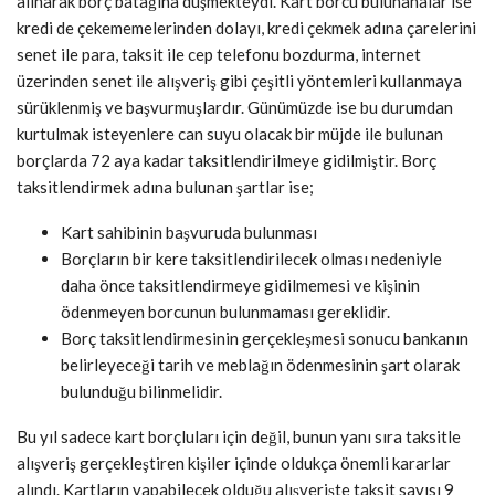
alınarak borç batağına düşmekteydi. Kart borcu bulunanalar ise
kredi de çekememelerinden dolayı, kredi çekmek adına çarelerini
senet ile para, taksit ile cep telefonu bozdurma, internet
üzerinden senet ile alışveriş gibi çeşitli yöntemleri kullanmaya
sürüklenmiş ve başvurmuşlardır. Günümüzde ise bu durumdan
kurtulmak isteyenlere can suyu olacak bir müjde ile bulunan
borçlarda 72 aya kadar taksitlendirilmeye gidilmiştir. Borç
taksitlendirmek adına bulunan şartlar ise;
Kart sahibinin başvuruda bulunması
Borçların bir kere taksitlendirilecek olması nedeniyle
daha önce taksitlendirmeye gidilmemesi ve kişinin
ödenmeyen borcunun bulunmaması gereklidir.
Borç taksitlendirmesinin gerçekleşmesi sonucu bankanın
belirleyeceği tarih ve meblağın ödenmesinin şart olarak
bulunduğu bilinmelidir.
Bu yıl sadece kart borçluları için değil, bunun yanı sıra taksitle
alışveriş gerçekleştiren kişiler içinde oldukça önemli kararlar
alındı. Kartların yapabilecek olduğu alışverişte taksit sayısı 9