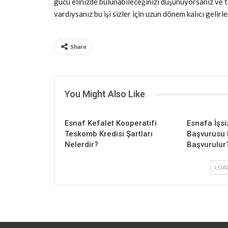
gücü elinizde bulunabileceğinizi düşünüyorsanız ve t
vardıysanız bu işi sizler için uzun dönem kalıcı gelirle
Share
You Might Also Like
Esnaf Kefalet Kooperatifi
Esnafa İşsi
Teskomb Kredisi Şartları
Başvurusu N
Nelerdir?
Başvurulur
LOA