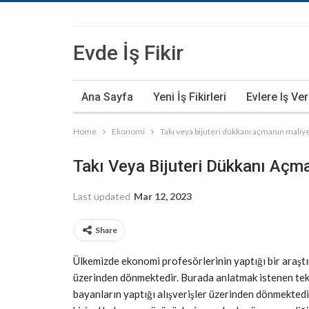
Evde İş Fikir
Ana Sayfa
Yeni İş Fikirleri
Evlere Iş Ve
Home
Ekonomi
Takı veya bijuteri dükkanı açmanın maliye
Takı Veya Bijuteri Dükkanı Açma
Last updated
Mar 12, 2023
Share
Ülkemizde ekonomi profesörlerinin yaptığı bir araştır
üzerinden dönmektedir. Burada anlatmak istenen tekst
bayanların yaptığı alışverişler üzerinden dönmektedi