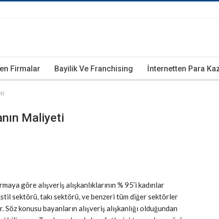
ren Firmalar
Bayilik Ve Franchising
İnternetten Para K
ti
nın Maliyeti
maya göre alışveriş alışkanlıklarının % 95’i kadınlar
il sektörü, takı sektörü, ve benzeri tüm diğer sektörler
r. Söz konusu bayanların alışveriş alışkanlığı olduğundan