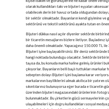
kişisel bakım ve görünüşlerine ne kadar önem verdiği
olarak kullandıkları takı ve bijuteri eşyaları aksesua
olabilecek derin bir havuz ortada olduğundan dolayı, 
bir sektör olmaktadır. Bayanların kendi giyimine ve 
sektörünü ve tekstil sektörünü ayakta tutan en öneml
Bijuteri dükkaı nasıl açılır diyenler sektörde birbiri
bir ticaretin mesajlarını bizlere iletiyor. Başladını
daha önemli olmaktadır. Yapacağınız 150.000 TL ile 
Bijuteri işine başlayabilirsiniz. Bir deniz sektöründe
hangi noktada bulunduğu olacaktır. Sektörde birbirind
taşısa da, bu konuda marka haline gelmiş ürünleri bu
çıkıyorlar. Bayanların belli başlı tuttukları markalar
sebepten dolayı Bijuteri işini başlama karar veriyor
markalarının bayiliklerini almak akıllıca bir yatırım
sıkıntılarınız bulunuyorsa eğer burada e ticaretin g
üzerinden bijuteri mağazasındaki ürünlerinin fotoğraf
bulunmaktadır. Bu şirketlerin gücü sermayelerinin 
ulaşabilmeleri için doğru kullandıkları sosyal medya 