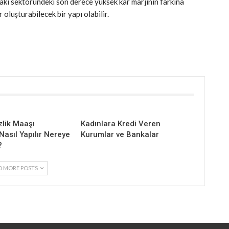
akı sektöründeki son derece yüksek kar marjının farkına
r oluşturabilecek bir yapı olabilir.
zlik Maaşı
Kadınlara Kredi Veren
asıl Yapılır Nereye
Kurumlar ve Bankalar
?
D MORE POSTS