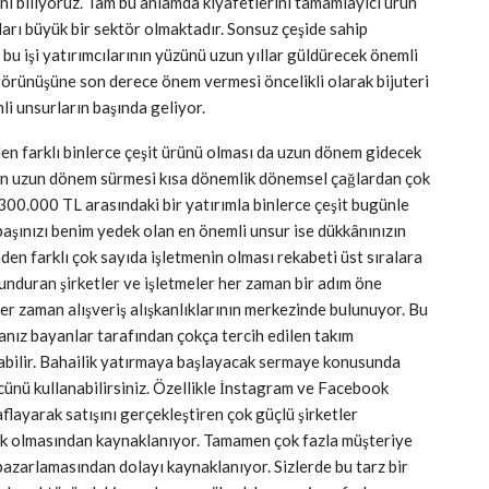
ni biliyoruz. Tam bu anlamda kıyafetlerini tamamlayıcı ürün
rları büyük bir sektör olmaktadır. Sonsuz çeşide sahip
bu işi yatırımcılarının yüzünü uzun yıllar güldürecek önemli
görünüşüne son derece önem vermesi öncelikli olarak bijuteri
i unsurların başında geliyor.
nden farklı binlerce çeşit ürünü olması da uzun dönem gidecek
z işin uzun dönem sürmesi kısa dönemlik dönemsel çağlardan çok
300.000 TL arasındaki bir yatırımla binlerce çeşit bugünle
 başınızı benim yedek olan en önemli unsur ise dükkânınızın
en farklı çok sayıda işletmenin olması rekabeti üst sıralara
lunduran şirketler ve işletmeler her zaman bir adım öne
 her zaman alışveriş alışkanlıklarının merkezinde bulunuyor. Bu
sanız bayanlar tarafından çokça tercih edilen takım
 olabilir. Bahailik yatırmaya başlayacak sermaye konusunda
ücünü kullanabilirsiniz. Özellikle İnstagram ve Facebook
layarak satışını gerçekleştiren çok güçlü şirketler
çok olmasından kaynaklanıyor. Tamamen çok fazla müşteriye
pazarlamasından dolayı kaynaklanıyor. Sizlerde bu tarz bir