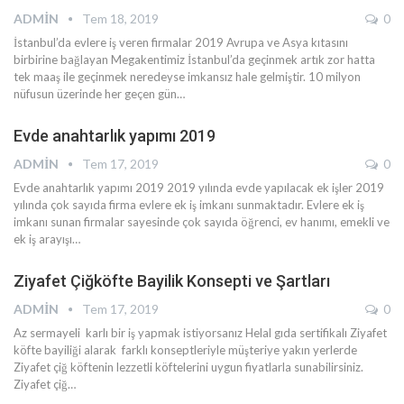
ADMIN
Tem 18, 2019
0
İstanbul’da evlere iş veren firmalar 2019 Avrupa ve Asya kıtasını
birbirine bağlayan Megakentimiz İstanbul’da geçinmek artık zor hatta
tek maaş ile geçinmek neredeyse imkansız hale gelmiştir. 10 milyon
nüfusun üzerinde her geçen gün…
Evde anahtarlık yapımı 2019
ADMIN
Tem 17, 2019
0
Evde anahtarlık yapımı 2019 2019 yılında evde yapılacak ek işler 2019
yılında çok sayıda firma evlere ek iş imkanı sunmaktadır. Evlere ek iş
imkanı sunan firmalar sayesinde çok sayıda öğrenci, ev hanımı, emekli ve
ek iş arayışı…
Ziyafet Çiğköfte Bayilik Konsepti ve Şartları
ADMIN
Tem 17, 2019
0
Az sermayeli karlı bir iş yapmak istiyorsanız Helal gıda sertifikalı Ziyafet
köfte bayiliği alarak farklı konseptleriyle müşteriye yakın yerlerde
Ziyafet çiğ köftenin lezzetli köftelerini uygun fiyatlarla sunabilirsiniz.
Ziyafet çiğ…