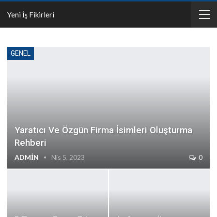
Yeni İş Fikirleri
GENEL
Yaratıcı Ve Özgün Firma İsimleri Oluşturma
Rehberi
ADMIN
Nis 5, 2023
0