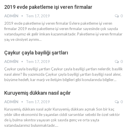
2019 evde paketleme işi veren firmalar
ADMIN
Tem 17, 2019
0
2019 evde paketleme işi veren firmalar Evlere paketleme işi veren
firmalar 2019 evde paketleme işi veren firmalar sayesinde çok sayıda
vatandaşımız ek gelir imkanı kazanmaktadır. Paketleme işi veren firmalar
yaş ve cinsiyet ayrımı…
Çaykur çayla bayiliği şartları
ADMIN
Tem 17, 2019
0
Çaykur çayla bayiliği şartları Çaykur çayla bayiliği şartları nelerdir, bayilik
nasıl alınır? Bu yazımızda Çaykur çayla bayiliği şartları bayiliği nasıl alınır,
büyüme hedefi, kar marjı ve iletişim bilgileri gibi konularında bilgiler…
Kuruyemiş dükkanı nasıl açılır
ADMIN
Tem 17, 2019
0
Kuruyemiş dükkanı nasıl açılır Kuruyemiş dükkanı açmak Son bir kaç
yıldır ülke ekonomisi ile yaşanılan ciddi sarsıntılar sebebi ile özel sektör
de iş bulma sıkıntısı yaşayan çok sayıda genç ve orta yaşta
vatandaşlarımız bulunmaktadır.…